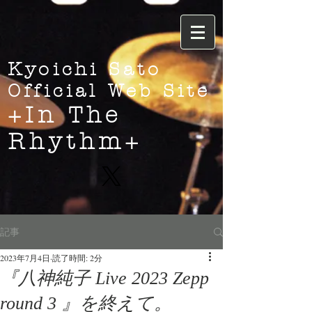
Kyoichi Sato
Official Web Site
+In The
Rhythm+
記事
2023年7月4日
読了時間: 2分
『八神純子 Live 2023 Zepp
round 3 』を終えて。