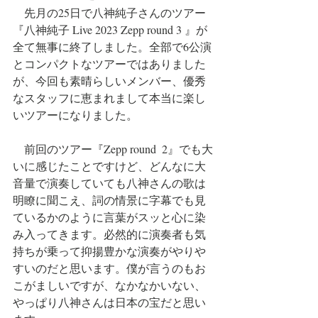
　先月の25日で八神純子さんのツアー
『八神純子 Live 2023 Zepp round 3 』が
全て無事に終了しました。全部で6公演
とコンパクトなツアーではありました
が、今回も素晴らしいメンバー、優秀
なスタッフに恵まれまして本当に楽し
いツアーになりました。
　前回のツアー『Zepp round  2』でも大
いに感じたことですけど、どんなに大
音量で演奏していても八神さんの歌は
明瞭に聞こえ、詞の情景に字幕でも見
ているかのように言葉がスッと心に染
み入ってきます。必然的に演奏者も気
持ちが乗って抑揚豊かな演奏がやりや
すいのだと思います。僕が言うのもお
こがましいですが、なかなかいない、
やっぱり八神さんは日本の宝だと思い