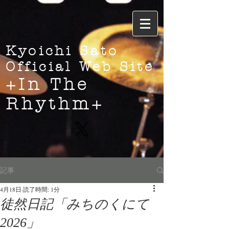
Kyoichi Sato
Official Web Site
+In The
Rhythm+
記事
4月18日
読了時間: 1分
徒然日記「みちのくにて
2026」