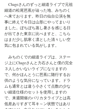
　Chageさんのずっと細道ライブで元祖
細道の松尾芭蕉が辿った地、みちのく
へ来ております。昨日の仙台公演を無
事に終えて今日は山形にやってまいり
ました。ぼちぼち蒸し暑さを感じる日
が出てきた東京に比べますと、こちら
はまだ少し肌寒く凛とした清々しい空
気に包まれている気がします。
　みちのくでの細道ライブは、ステー
ジ上にChageさんと力石さんと僕の完全
３人しかいないライブになりますの
で、何かほんとうに芭蕉に随行するお
供のような気分になっています。ドラ
ムも通常とは違う小さくて点数の少な
い細道仕様のセットを使用しますの
で、来週開催のバリカタライブとは高
低差ありすぎて耳キ～ン状態ではあり