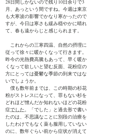
28日間しかないので残り10日余りで3
月、あっという間ですね。今週は東京
も大寒波の影響でかなり寒かったので
すが、今日は寒さも緩み穏やかに晴れ
て、春も遠からじと感じられます。
　これからの三寒四温、自然の摂理に
従って徐々に暖かくなって行きます。
昨今の光熱費高騰もあって、早く暖か
くなって欲しいと望む反面、花粉症の
方にとっては憂鬱な季節の到来ではな
いでしょうか。
　僕も数年前までは、この時期の杉花
粉がストレスになって、罪もない杉を
どれほど憎んだか知れないほどの花粉
症
でした
。「でした」と過去形で書い
たのは、不思議なことに別段の治療を
したわけでもなく薬も服用していない
のに、数年ぐらい前から症状が消えて