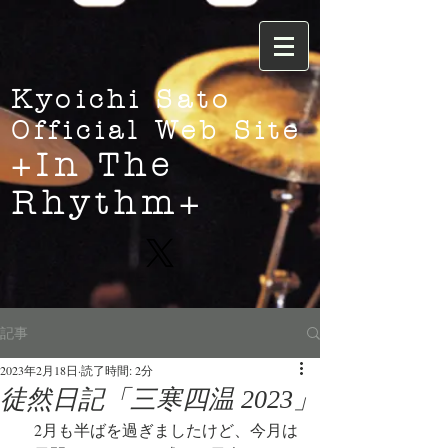
Kyoichi Sato
Official Web Site
+In The
Rhythm+
記事
2023年2月18日
読了時間: 2分
徒然日記「三寒四温 2023」
　2月も半ばを過ぎましたけど、今月は