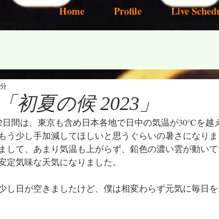
Home
Profile
Live Sched
2分
初夏の候 2023」
2日間は、東京も含め日本各地で日中の気温が30℃を越
もう少し手加減してほしいと思うぐらいの暑さになりま
まして、あまり気温も上がらず、鉛色の濃い雲が動いて
安定気味な天気になりました。
少し日が空きましたけど、僕は相変わらず元気に毎日を