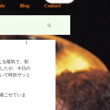
ule
Blog
Contact
える陽気で、初
したが、今日の
いて時折ザッと
過ごせていま