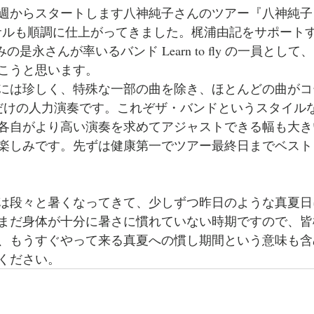
らスタートします八神純子さんのツアー『八神純子 Live 2
ハーサルも順調に仕上がってきました。梶浦由記をサポートするFro
染みの是永さんが率いるバンド Learn to fly の一員とし
こうと思います。
ly は今時には珍しく、特殊な一部の曲を除き、ほとんどの曲
だけの人力演奏です。これぞザ・バンドというスタイル
各自がより高い演奏を求めてアジャストできる幅も大き
楽しみです。先ずは健康第一でツアー最終日までベスト
は段々と暑くなってきて、少しずつ昨日のような真夏日
まだ身体が十分に暑さに慣れていない時期ですので、皆
、もうすぐやって来る真夏への慣し期間という意味も含
ください。