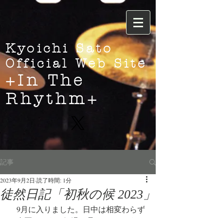
Kyoichi Sato
Official Web Site
+In The
Rhythm+
記事
2023年9月2日
読了時間: 1分
徒然日記「初秋の候 2023」
　9月に入りました。日中は相変わらず