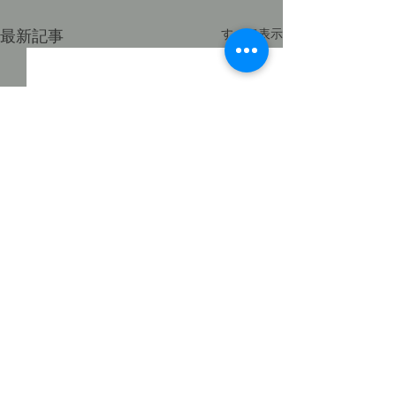
最新記事
すべて表示
徒然日記「長雨の候
2026」
私、昨日から大阪に入ってい