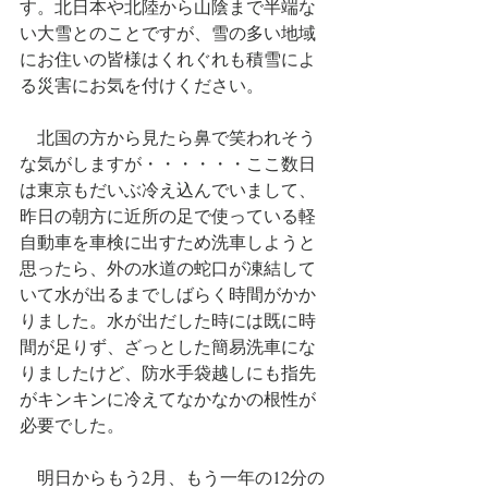
す。北日本や北陸から山陰まで半端な
い大雪とのことですが、雪の多い地域
にお住いの皆様はくれぐれも積雪によ
る災害にお気を付けください。
　北国の方から見たら鼻で笑われそう
な気がしますが・・・・・・ここ数日
は東京もだいぶ冷え込んでいまして、
昨日の朝方に近所の足で使っている軽
自動車を車検に出すため洗車しようと
思ったら、外の水道の蛇口が凍結して
いて水が出るまでしばらく時間がかか
りました。水が出だした時には既に時
間が足りず、ざっとした簡易洗車にな
りましたけど、防水手袋越しにも指先
がキンキンに冷えてなかなかの根性が
必要でした。
　明日からもう2月、もう一年の12分の