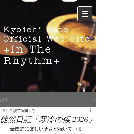
Kyoichi Sato
Official Web Site
+In The
Rhythm+
記事
1月31日
読了時間: 2分
徒然日記「寒冷の候 2026」
　全国的に厳しい寒さが続いていま