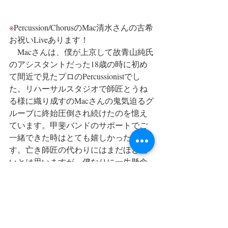
※
Percussion/ChorusのMac清水さんの古希
お祝いLiveあります！
　Macさんは、僕が上京して故青山純氏
のアシスタントだった18歳の時に初め
て間近で見たプロのPercussionistでし
た。リハーサルスタジオで師匠とうね
る様に織り成すのMacさんの鬼気迫るグ
ルーブに終始圧倒され続けたのを憶え
ています。甲斐バンドのサポートでご
一緒できた時はとても嬉しかったで
す。亡き師匠の代わりにはまだほど遠
いとは思いますが、僕なりに一生懸命
に演奏したいと思います。
Live | BLUESALLEY JAPAN