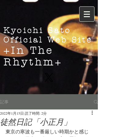
Kyoichi Sato
Official Web Site
+In The
Rhythm+
記事
2022年1月15日
読了時間: 2分
徒然日記「小正月」
東京の寒波も一番厳しい時期かと感じ