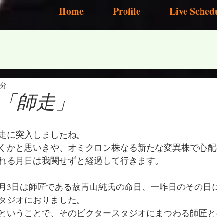
Home
Profile
Live Sched
2分
「師走」
師走に突入しましたね。
くかと思いきや、オミクロン株なる新たな変異株で心配
れる月日は我関せずと経過して行きます。
2月3日は師匠である故青山純氏の命日、一昨日のその日
タジオにおりました。
ということで、そのビクタースタジオにまつわる師匠と