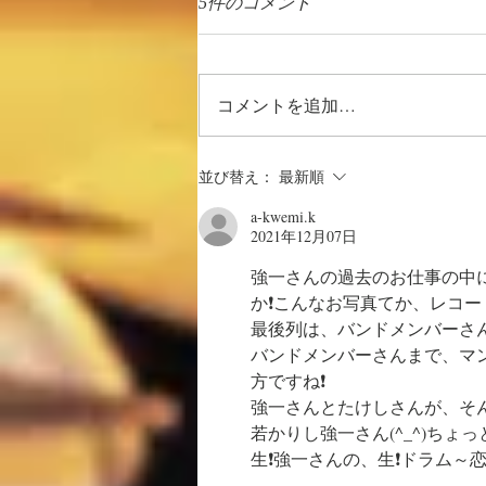
5件のコメント
コメントを追加…
徒然日記「向暑の候 2026」
並び替え：
最新順
a-kwemi.k
2021年12月07日
強一さんの過去のお仕事の中
か❗こんなお写真てか、レコード
最後列は、バンドメンバーさ
バンドメンバーさんまで、マ
方ですね❗
強一さんとたけしさんが、そん
若かりし強一さん(^_^)ちょっと
生❗強一さんの、生❗ドラム～