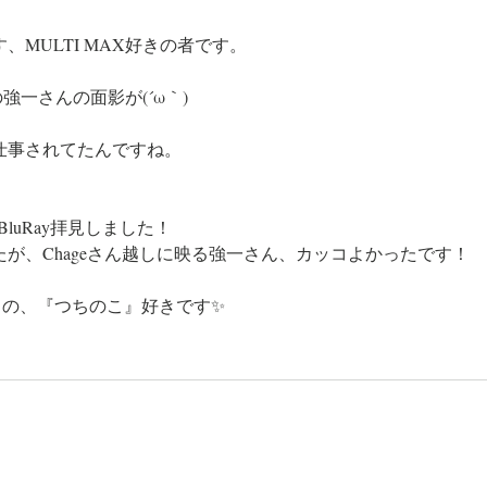
MULTI MAX好きの者です。
の強一さんの面影が(´ω｀)
仕事されてたんですね。
アーBluRay拝見しました！
が、Chageさん越しに映る強一さん、カッコよかったです！
 Vol.3 の、『つちのこ』好きです✨