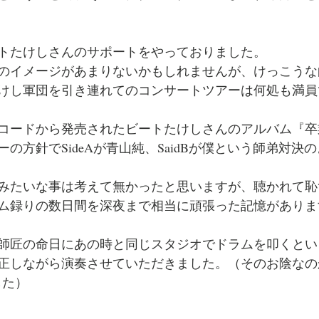
ートたけしさんのサポートをやっておりました。
のイメージがあまりないかもしれませんが、けっこうな
けし軍団を引き連れてのコンサートツアーは何処も満員
ーレコードから発売されたビートたけしさんのアルバム『
の方針でSideAが青山純、SaidBが僕という師弟対決
みたいな事は考えて無かったと思いますが、聴かれて恥
ム録りの数日間を深夜まで相当に頑張った記憶がありま
師匠の命日にあの時と同じスタジオでドラムを叩くとい
正しながら演奏させていただきました。（そのお陰なの
した）