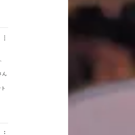
。
、
さん
ント