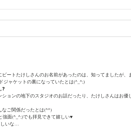
私、昨日から大阪に入っていま
す。現在、ホテルの窓から見える
大阪の空は曇天です。昨年の今頃
はもう梅雨明けしてかなり暑くな
っていたように思いますが、関東
徒然日
は7月19日、近畿では21日が平年
並みの梅雨明けらしいので、ま
あ、順当ということだと思いま
す。 いよいよ本日の大阪公演
から『Yuki Kajiura LIVE vol.#22
にビートたけしさんのお名前があったのは、知ってましたが、
~precious pieces~』がスタートし
ジャケットの裏になっていたとは(^_^;)
ます！ 昨年のvol.#
ん❓
ンションの地下のスタジオのお話だったり、たけしさんはお優
なご関係だったとは(^^)
強面(^_^;)でも拝見できて嬉しい♥️
恋しいな…