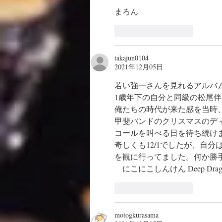
まろん
いいね！
返信
takajun0104
2021年12月05日
若い強一さんを見れるアルバ
1歳年下の自分と同級の松尾
俺たちの時代が来た感を当時
甲斐バンドのクリスマスのデ
コールを叫べる日を待ち続け
奇しくも12/1でしたが、自
を観に行ってました。何か勝
　にこにこしんけん Deep Drag
いいね！
返信
motogkurasama