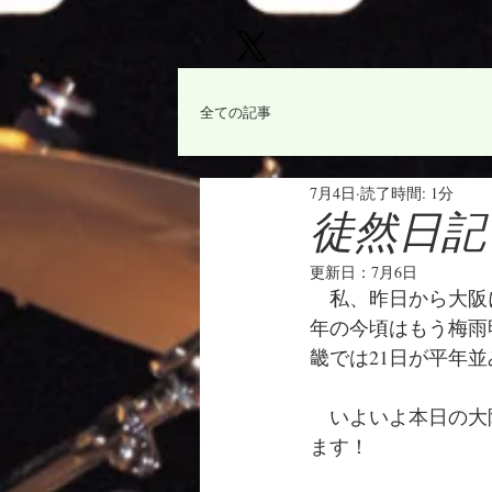
全ての記事
7月4日
読了時間: 1分
徒然日記「
更新日：
7月6日
　私、昨日から大阪
年の今頃はもう梅雨
畿では21日が平年
　いよいよ本日の大
ます！