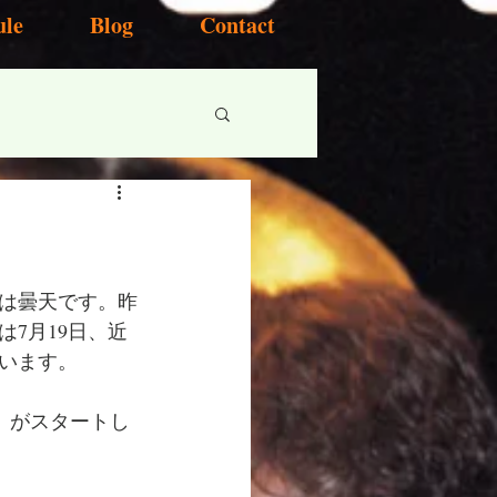
ule
Blog
Contact
は曇天です。昨
7月19日、近
います。
ieces~』がスタートし