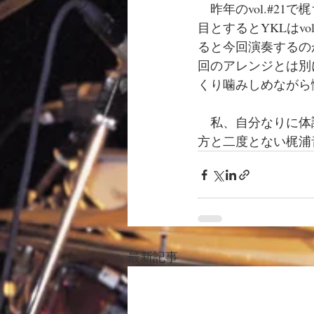
　昨年のvol.#2
目とするとYKLはv
ると今回演奏するの
回のアレンジとは別
くり噛みしめながら
　私、自分なりに体
方と二度とない梶浦
最新記事