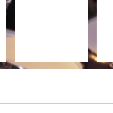
徒然
徒然日記「YKLの季節 2026]