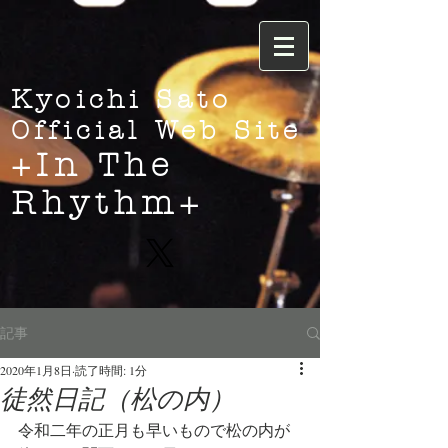
Kyoichi Sato
Official Web Site
+In The
Rhythm+
記事
2020年1月8日
読了時間: 1分
徒然日記（松の内）
令和二年の正月も早いもので松の内が