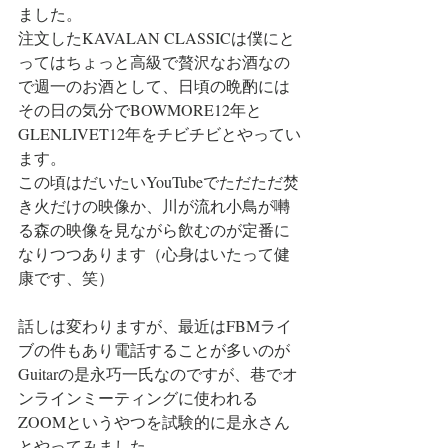
ました。
注文したKAVALAN CLASSICは僕にと
ってはちょっと高級で贅沢なお酒なの
で週一のお酒として、日頃の晩酌には
その日の気分でBOWMORE12年と
GLENLIVET12年をチビチビとやってい
ます。
この頃はだいたいYouTubeでただただ焚
き火だけの映像か、川が流れ小鳥が囀
る森の映像を見ながら飲むのが定番に
なりつつあります（心身はいたって健
康です、笑）
話しは変わりますが、最近はFBMライ
ブの件もあり電話することが多いのが
Guitarの是永巧一氏なのですが、巷でオ
ンラインミーティングに使われる
ZOOMというやつを試験的に是永さん
とやってみました。