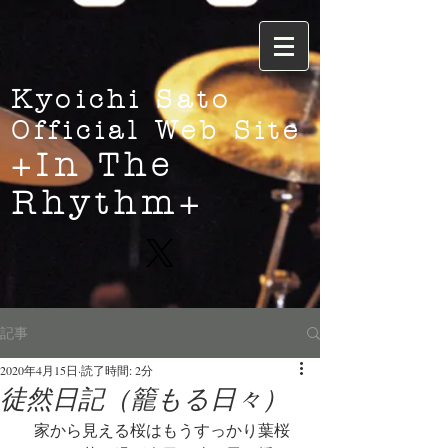
Kyoichi Sato
Official Web Site
+In The
Rhythm+
記事
2020年4月15日
読了時間: 2分
徒然日記（籠もる日々）
　家から見える桜はもうすっかり葉桜