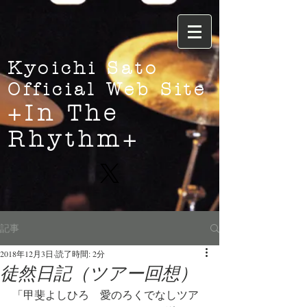
Kyoichi Sato
Official Web Site
+In The
Rhythm+
記事
2018年12月3日
読了時間: 2分
徒然日記（ツアー回想）
「甲斐よしひろ　愛のろくでなしツア