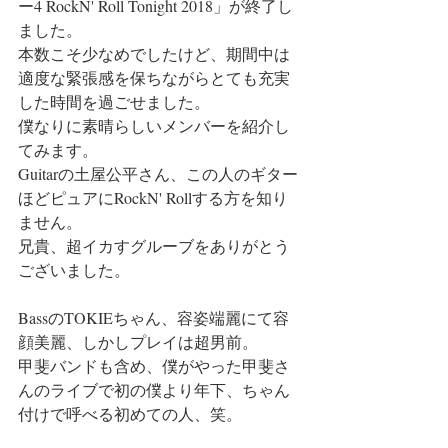
ー4 RockN' Roll Tonight 2018」が終了し
ました。
本数こそ少なめでしたけど、期間中は
適度な緊張感を保ちながらとても充実
した時間を過ごせました。
僕なりに素晴らしいメンバーを紹介し
てみます。
Guitarの土屋公平さん、この人のギター
ほどピュアにRockN' Rollする方を知り
ません。
兄貴、超イカすグルーブをありがとう
ございました。
BassのTOKIEちゃん、容姿端麗にて容
顔美麗、しかしプレイは超男前。
甲斐バンドも含め、僕がやった甲斐さ
んのライブで初の僕より年下、ちゃん
付けで呼べる初めての人、笑。