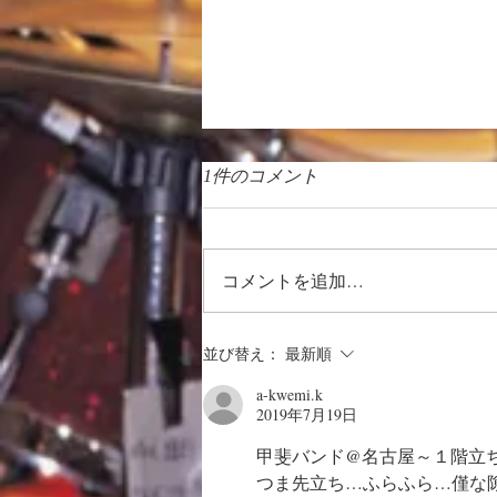
1件のコメント
コメントを追加…
徒然日記「向暑の候 2026」
並び替え：
最新順
a-kwemi.k
2019年7月19日
甲斐バンド@名古屋～１階立ち見
つま先立ち…ふらふら…僅な隙間