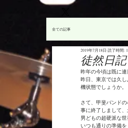
全ての記事
2019年7月18日
読了時間: 
徒然日記
昨年の今頃は既に連
昨日、東京では久し
機状態でしょうか。
さて、甲斐バンドの
事に終了しまして、土日はY
男どもの超硬派な世
いつも通りの準備を