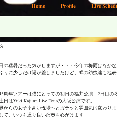
Home
Profile
Live Sched
1分
日の猛暑だった気がしますが・・・今年の梅雨はなかな
ぶりに少しだけ陽が差しましたけど、蝉の幼虫達も地表
45周年ツアーは僕にとっての初日の福井公演、2日目の
uki Kajiura Live Tourの大阪公演です。
界からの女子率高い現場へとガラッと雰囲気は変わりま
して、いつも通り良い演奏を心がけます。