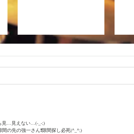
徒然日記「長雨の候 2026」
私、昨日から大阪に入っていま
す。現在、ホテルの窓から見える
大阪の空は曇天です。昨年の今頃
はもう梅雨明けしてかなり暑くな
っていたように思いますが、関東
徒然日
は7月19日、近畿では21日が平年
並みの梅雨明けらしいので、ま
あ、順当ということだと思いま
す。 いよいよ本日の大阪公演
から『Yuki Kajiura LIVE vol.#22
…見えない…(-_-;)
~precious pieces~』がスタートし
の先の強一さん❗隙間探し必死(^_^;)