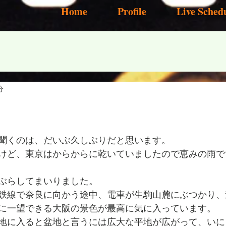
Home
Profile
Live Sched
分
聞くのは、だいぶ久しぶりだと思います。
けど、東京はからからに乾いていましたので恵みの雨で
ぶらしてまいりました。
鉄線で奈良に向かう途中、電車が生駒山麓にぶつかり、
に一望できる大阪の景色が最高に気に入っています。
地に入ると盆地と言うには広大な平地が広がって、いに