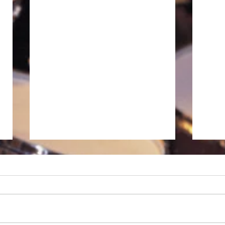
徒然日記「長雨の候 2026」
私、昨日から大阪に入っていま
す。現在、ホテルの窓から見える
大阪の空は曇天です。昨年の今頃
はもう梅雨明けしてかなり暑くな