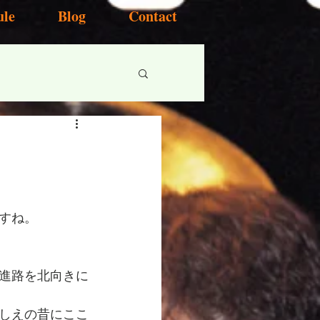
ule
Blog
Contact
すね。
進路を北向きに
しえの昔にここ