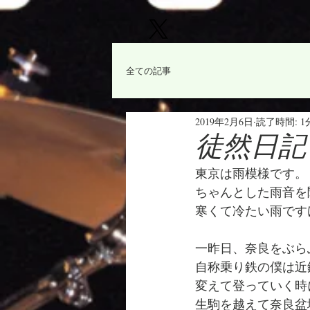
全ての記事
2019年2月6日
読了時間: 1
徒然日記
東京は雨模様です。
ちゃんとした雨音を
寒くて冷たい雨です
一昨日、奈良をぶら
自称乗り鉄の僕は近
変えて登っていく時
生駒を越えて奈良盆