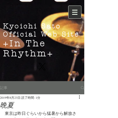
Kyoichi Sato
Official Web Site
+In The
Rhythm+
記事
2019年8月23日
読了時間: 1分
晩夏
東京は昨日ぐらいから猛暑から解放さ