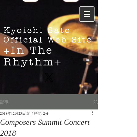
Kyoichi Sato
Official Web Site
+In The
Rhythm+
記事
2018年12月23日
読了時間: 2分
Composers Summit Concert
2018