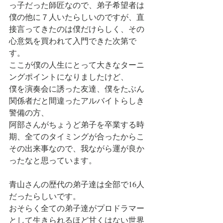
っ子だった師匠なので、弟子希望者は
僕の他に７人いたらしいのですが、直
接言ってきたのは僕だけらしく、その
心意気を買われて入門できた次第で
す。
ここが僕の人生にとって大きなターニ
ングポイントになりましたけど、
僕を演奏会に誘った友達、僕をたぶん
関係者だと間違ったアルバイトらしき
警備の方、
阿部さんがちょうど弟子を卒業する時
期、全てのタイミングが合ったからこ
その出来事なので、我ながら運が良か
ったなと思っています。
青山さんの歴代の弟子達は全部で16人
だったらしいです。
おそらく全ての弟子達がプロドラマー
として生きられるほど甘くはない世界