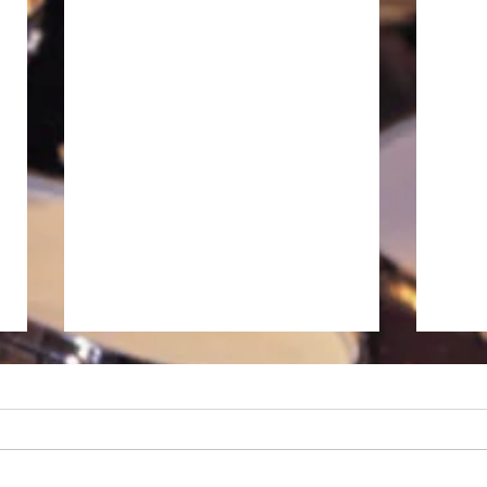
徒然日記「長雨の候 2026」
私、昨日から大阪に入っていま
す。現在、ホテルの窓から見える
大阪の空は曇天です。昨年の今頃