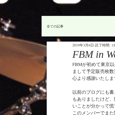
全ての記事
2019年3月6日
読了時間: 1
FBM in 
FBMが初めて東京以外でや
まして予定販売枚数完売
心より感謝いたしま
以前のブログにも書
もありましたけど、
いことが分かって慌
このメンバーでまた