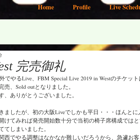
Home
Profile
Live Sched
分
West 完売御礼
るLive、FBM Special Live 2019 in Westのチ
、Sold outとなりました。
す、ありがとうございました。
きましたが、初の大阪Liveでしかも平日・・・ほんと
開けてみれば発売開始数十分で当初の椅子席構成ではと
ててしまいました。
関西でやる調整はなかなか難しいだろうから、急遽お客