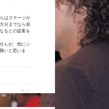
からはステージが
た方分までなら前
なるとの提案を
せんが、他にシ
難いと思いま
すべて表示