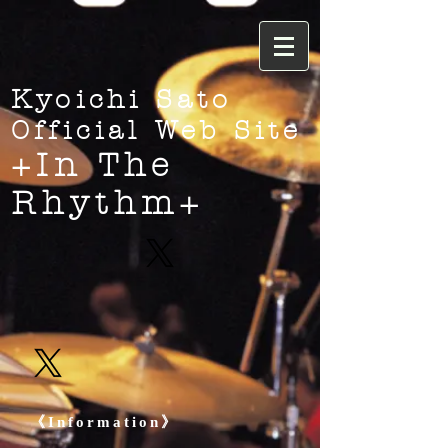
Kyoichi Sato
Official Web Site
+In The
Rhythm+
《Information》