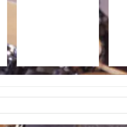
徒然日記「長雨の候 2026」
私、昨日から大阪に入っていま
す。現在、ホテルの窓から見える
大阪の空は曇天です。昨年の今頃
はもう梅雨明けしてかなり暑くな
っていたように思いますが、関東
徒然日
は7月19日、近畿では21日が平年