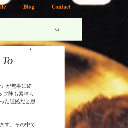
ule
Blog
Contact
 To
 Fly』が無事に終
ッフ陣も素晴ら
った証拠だと思
ます。その中で