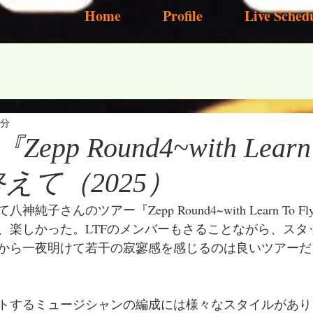
Home
Profile
Live Sched
1分
pp Round4~with Learn
終えて（2025）
て
八神純子さんのツアー『Zepp Round4~with Learn To
、楽しかった。LTFのメンバーもさることながら、スタ
から一夜明けて若干の寂寥感を感じるのは良いツアーだ
トするミュージシャンの編成には様々なスタイルがあり