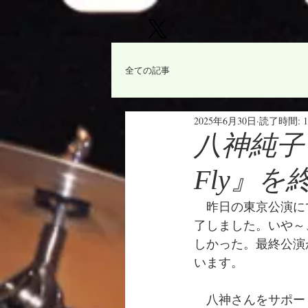
全ての記事
2025年6月30日
読了時間: 
八神純子『Ze
Fly』を
　昨日の東京公演に
了しました。いや～
しかった。最終公演
います。
　八神さんをサポー