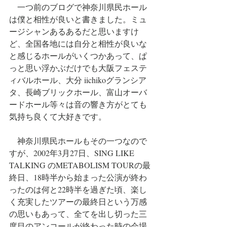
　一つ前のブログで神奈川県民ホール
は僕と相性が良いと書きました。ミュ
ージシャンあるあるだと思いますけ
ど、全国各地には自分と相性が良いな
と感じるホールがいくつかあって、ぱ
っと思い浮かぶだけでも大阪フェステ
ィバルホール、大分 iichikoグランシア
タ、長崎ブリックホール、富山オーバ
ードホール等々は音の響き方がとても
気持ち良くて大好きです。
　神奈川県民ホールもその一つなので
すが、2002年3月27日、SING LIKE 
TALKING のMETABOLISM TOURの最
終日、18時半から始まった公演が終わ
ったのは何と22時半を過ぎた頃、楽し
く充実したツアーの最終日という万感
の思いもあって、全てを出し切った三
度目のアンコールが終わった時の会場