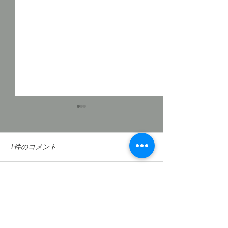
徒然日記「長雨の候
2026」
私、昨日から大阪に入ってい
1件のコメント
ます。現在、ホテルの窓から
見える大阪の空は曇天です。
昨年の今頃はもう梅雨明けし
コメントを追加…
徒然日記「YKL
てかなり暑くなっていたよう
2026]
に思いますが、関東は7月19
最新順
日、近畿では21日が平年並み