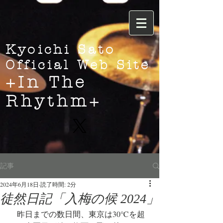
Kyoichi Sato
Official Web Site
+In The
Rhythm+
記事
2024年6月18日
読了時間: 2分
徒然日記「入梅の候 2024」
　昨日までの数日間、東京は30℃を超