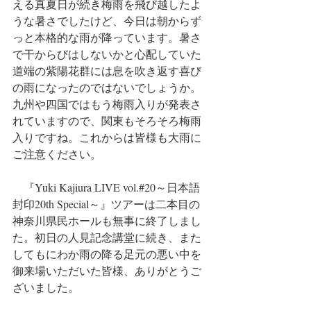
える真夏日が続き梅雨を飛び越したよ
うな暑さでしたけど、今日は朝からず
っと本格的な雨が降っています。暑さ
で干からびはしないかと心配していた
道端の紫陽花群には息を吹き返す喜び
の雨になったのではないでしょうか。
九州や四国ではもう梅雨入りが発表さ
れていますので、関東もそろそろ梅雨
入りですね。これからは皆様も大雨に
ご注意ください。
『Yuki Kajiura LIVE vol.#20～日本語
封印20th Special～』ツアーは二本目の
神奈川県民ホールも無事に終了しまし
た。初日の人見記念講堂に続き、また
してもにわか雨の降る足元の悪い中を
御来場いただいた皆様、ありがとうご
ざいました。