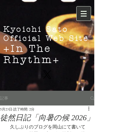
Kyoichi Sato
Official Web Site
+In The
Rhythm+
記事
5月23日
読了時間: 2分
徒然日記「向暑の候 2026」
　久しぶりのブログを岡山にて書いて