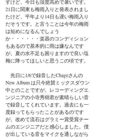
すけど、今日も湿度高めで暑いです。
21日に関東も梅雨入りと発表されまし
たけど、平年より14日も遅い梅雨入り
だそうです。と言うことは今年の梅雨
は短めになるんでしょう
か・・・・・・楽器のコンディション
もあるので基本的に雨は嫌なんです
が、夏の水不足も困りますので良い塩
梅に降ってほしいと思うこの頃です。
　先日に1/6で録音したChageさんの
New Album は只今絶賛ミックスダウン
中とのことですが、レコーディングエ
ンジニアの小寺秀樹君が素晴らしい音
で録音してくれています。過去にも一
度録ってもらったことがあるのです
が、改めて流石はグラミー賞受賞チー
ムのエンジニアだと感心しました。僕
が出している音をマイクを通しながら