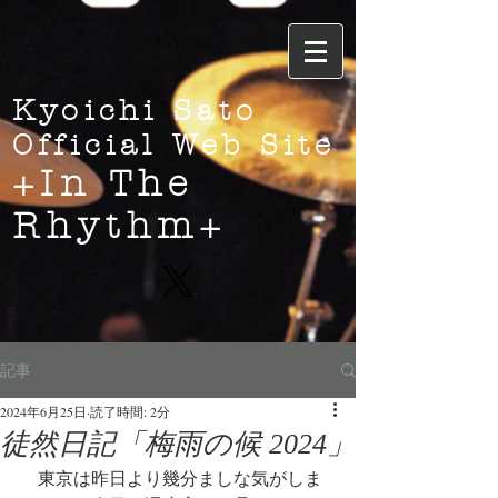
Kyoichi Sato
Official Web Site
+In The
Rhythm+
記事
2024年6月25日
読了時間: 2分
徒然日記「梅雨の候 2024」
　東京は昨日より幾分ましな気がしま