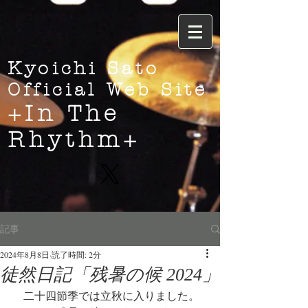
Kyoichi Sato
Official Web Site
+In The
Rhythm+
記事
2024年8月8日
読了時間: 2分
徒然日記「残暑の候 2024」
　二十四節季では立秋に入りました。