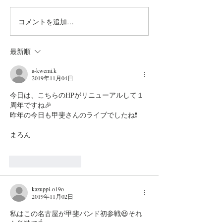
見える大阪の空は曇天です。
昨年の今頃はもう梅雨明けし
コメントを追加…
徒然日記「YKL
てかなり暑くなっていたよう
2026]
に思いますが、関東は7月19
最新順
日、近畿では21日が平年並み
の梅雨明けらしいので、ま
a-kwemi.k
あ、順当ということだと思い
2019年11月04日
ます。 いよいよ本日の大阪
今日は、こちらのHPがリニューアルして１
公演から『Yuki Kajiura LIVE
周年ですね🎉
vol.#22 ~precious pieces~』が
昨年の今日も甲斐さんのライブでしたね❗
スタートします！ 昨年の
まろん
vol.#
いいね！
返信
kazuppi-o19o
2019年11月02日
私はこの名古屋が甲斐バンド初参戦😆それ