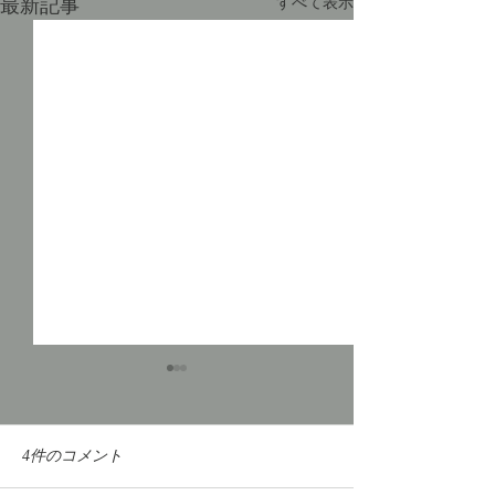
最新記事
すべて表示
徒然日記「長雨の候
2026」
私、昨日から大阪に入ってい
4件のコメント
ます。現在、ホテルの窓から