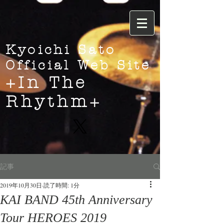
Kyoichi Sato
Official Web Site
+In The
Rhythm+
記事
2019年10月30日
読了時間: 1分
KAI BAND 45th Anniversary
Tour HEROES 2019