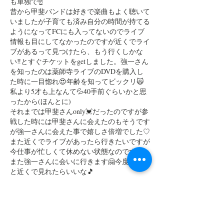
も単独で☝️
昔から甲斐バンドは好きで楽曲もよく聴いて
いましたが子育ても済み自分の時間が持てる
ようになってFCにも入ってないのでライブ
情報も目にしてなかったのですが近くでライ
ブがあるって見つけたら、もう行くしかな
い‼️とすぐチケットをgetしました。強一さん
を知ったのは薬師寺ライブのDVDを購入し
た時に一目惚れ😍年齢を知ってビックリ🙀
私より5才も上なんて💦40手前ぐらいかと思
ったから(ほんとに)
それまでは甲斐さんonly💓だったのですが参
戦した時には甲斐さんに会えたのもそうです
が強一さんに会えた事で嬉しさ倍増でした♡
また近くでライブがあったら行きたいですが
今仕事が忙しくて休めない状態なのですが、
また強一さんに会いに行きます🤗今度はもっ
と近くで見れたらいいな🎵
打ち上げも楽しそうですね🍻
各地の美味しい物をおつまみにして美味しい
お酒を飲んで下さいね😉