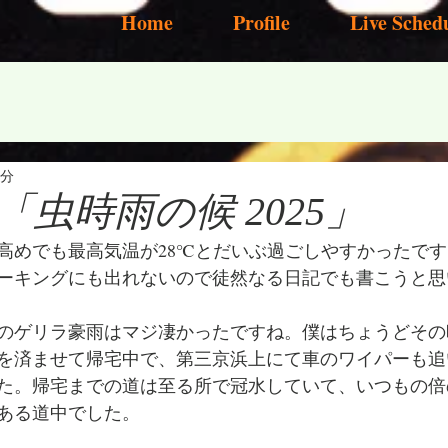
Home
Profile
Live Sched
2分
虫時雨の候 2025」
高めでも最高気温が28℃とだいぶ過ごしやすかったで
ーキングにも出れないので徒然なる日記でも書こうと思
のゲリラ豪雨はマジ凄かったですね。僕はちょうどその
を済ませて帰宅中で、第三京浜上にて車のワイパーも追
た。帰宅までの道は至る所で冠水していて、いつもの倍
ある道中でした。