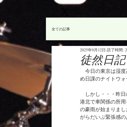
全ての記事
2025年9月12日
読了時間: 
徒然日記「
　今日の東京は湿度
め日課のナイトウォ
　しかし・・・昨日
港北で車関係の所用
の豪雨が始まりまし
がらだいぶ緊張感の