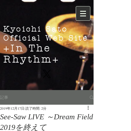
Kyoichi Sato
Official Web Site
+In The
Rhythm+
記事
2019年12月17日
読了時間: 2分
See-Saw LIVE ～Dream Field
2019を終えて