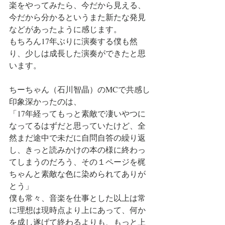
楽をやってみたら、今だから見える、
今だから分かるというまた新たな発見
などがあったように感じます。
もちろん17年ぶりに演奏する僕も然
り、少しは成長した演奏ができたと思
います。
ちーちゃん（石川智晶）のMCで共感し
印象深かったのは、
「17年経ってもっと素敵で凄いやつに
なってるはずだと思っていたけど、全
然まだ途中で未だに自問自答の繰り返
し、きっと読みかけの本の様に終わっ
てしまうのだろう、その１ページを梶
ちゃんと素敵な色に染められてありが
とう」
僕も常々、音楽を仕事とした以上は常
に理想は現時点より上にあって、何か
を成し遂げて終わるよりも、もっと上