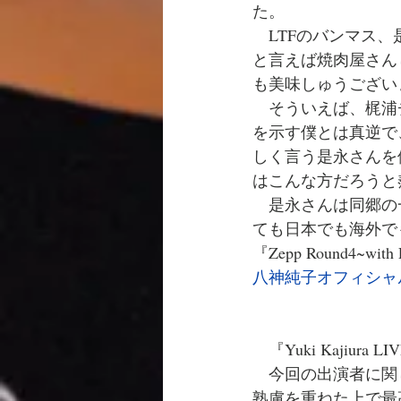
た。
　LTFのバンマス
と言えば焼肉屋さん
も美味しゅうござい
　そういえば、梶浦
を示す僕とは真逆で
しく言う是永さんを
はこんな方だろうと
　是永さんは同郷の
ても日本でも海外で
『Zepp Round4~w
八神純子オフィシャ
　『Yuki Kajiura
　今回の出演者に関
熟慮を重ねた上で最高の