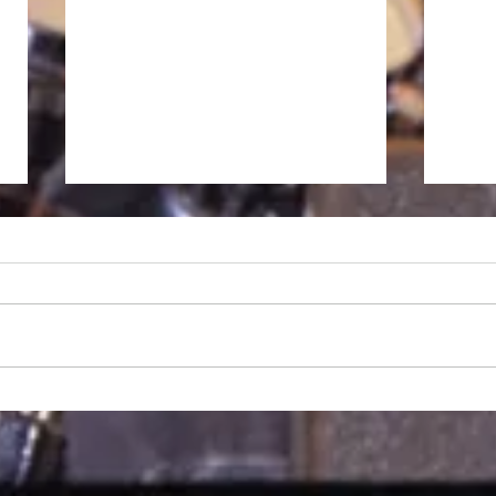
徒然日記「長雨の候 2026」
私、昨日から大阪に入っていま
す。現在、ホテルの窓から見える
大阪の空は曇天です。昨年の今頃
はもう梅雨明けしてかなり暑くな
っていたように思いますが、関東
徒然日
は7月19日、近畿では21日が平年
並みの梅雨明けらしいので、ま
あ、順当ということだと思いま
す。 いよいよ本日の大阪公演