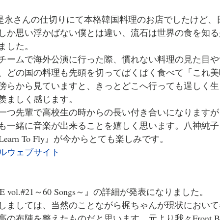
、是永さんの仕切りにて本格韓国料理のお店でしたけど、
しか思い浮かばない僕とは違い、流石は世界の食を知る
ました。
チームで海外公演に行った際、慣れない料理の見た目や
、どの国の料理も先頭を切ってぱくぱく食べて「これ美
傍らから見ていますと、きっとどこへ行っても逞しく生
羨ましく感じます。
一つ先輩で高校生の時からの長い付き合いになりますが
も一緒に音楽が出来ることを嬉しく思います。八神純子
ith Learn To Fly』が今からとても楽しみです。
ルウェブサイト
 LIVE vol.#21～60 Songs～』の詳細が発表になりました。
しましては、当然のことながら梶ちゃんが現状において
布陣を整えたものだと思います。元より我々Front Band