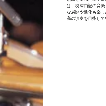
は、梶浦由記の音楽
な展開や進化も楽し
高の演奏を目指して