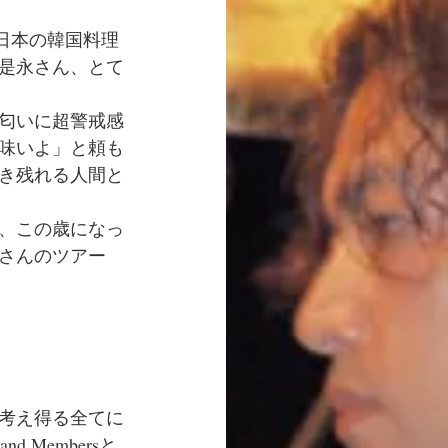
日本の韓国料理
是永さん、とて
匂いに超警戒感
味いよ」と頼も
き残れる人間と
、この歳になっ
さんのツアー
考え得る全てに
 Membersと