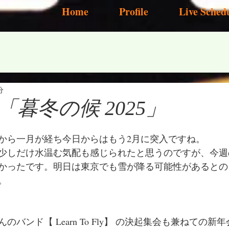
Home
Profile
Live Sched
分
暮冬の候 2025」
から一月が経ち今日からはもう2月に突入ですね。
少しだけ水温む気配も感じられたと思うのですが、今週
かったです。明日は東京でも雪が降る可能性があるとの
。
バンド【 Learn To Fly】 の決起集会も兼ねての新