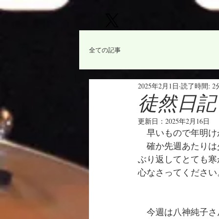
全ての記事
2025年2月1日
読了時間: 2
徒然日記「
更新日：
2025年2月16日
　早いもので年明け
　確か先週あたりは
ぶり返してとても寒
心なさってください
　今週は八神純子さんの