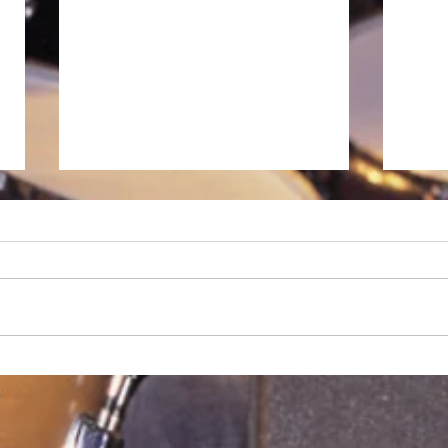
徒然日記「長雨の候 2026」
私、昨日から大阪に入っていま
す。現在、ホテルの窓から見える
大阪の空は曇天です。昨年の今頃
はもう梅雨明けしてかなり暑くな
っていたように思いますが、関東
徒然日
は7月19日、近畿では21日が平年
並みの梅雨明けらしいので、ま
あ、順当ということだと思いま
す。 いよいよ本日の大阪公演