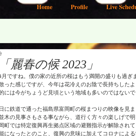
Home
Profile
Live Sched
分
麗春の候 2023」
4月ですね。僕の家の近所の桜はもう満開の盛りも過ぎ
散った感じですが、今年は花冷えのお陰で長持ちしたよ
的には今がちょうど見頃という地域も多いのではないで
日に鉄道で通った福島県富岡町の桜まつりの映像を見ま
並木の見事さもさる事ながら、道行く方々の楽しげで明
岡町では特定復興再生拠点区域の避難指示が解除されて
可能になったとのこと、復興の意味に加えてコロナによ