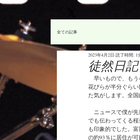
全ての記事
2023年4月2日
読了時間: 1
徒然日記「
　早いもので、もう
花びらが半分ぐらい
た気がします。全国
　ニュースで僕が先
でも伝わってくる桜
も印象的でした。
富
の約93％に居住が