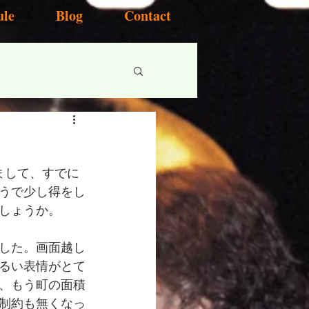
ule
Blog
Contact
まして、すでに
うで少し得をし
しょうか。
した。画面越し
るい表情がとて
、もう町の面積
る制約も無くなっ